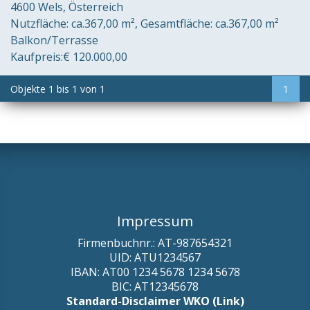
4600 Wels
Österreich
Nutzfläche:
ca.367,00 m²
Gesamtfläche:
ca.367,00 m²
Balkon/Terrasse
Kaufpreis:
€ 120.000,00
Objekte
1
bis
1
von
1
1
Impressum
Firmenbuchnr.: AT-987654321
UID: ATU1234567
IBAN: AT00 1234 5678 1234 5678
BIC: AT12345678
Standard-Disclaimer WKO (Link)