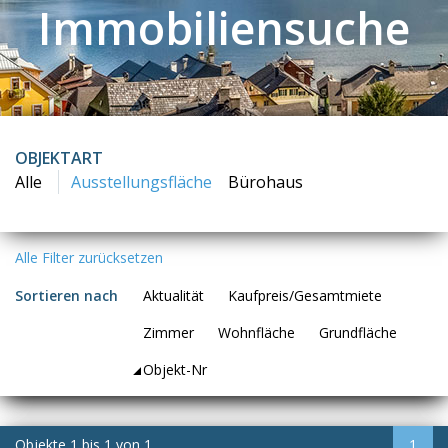
Immobiliensuche
OBJEKTART
Alle
Ausstellungsfläche
Bürohaus
Alle Filter zurücksetzen
Sortieren nach
Aktualität
Kaufpreis/Gesamtmiete
Zimmer
Wohnfläche
Grundfläche
Objekt-Nr
Objekte
1
bis
1
von
1
1