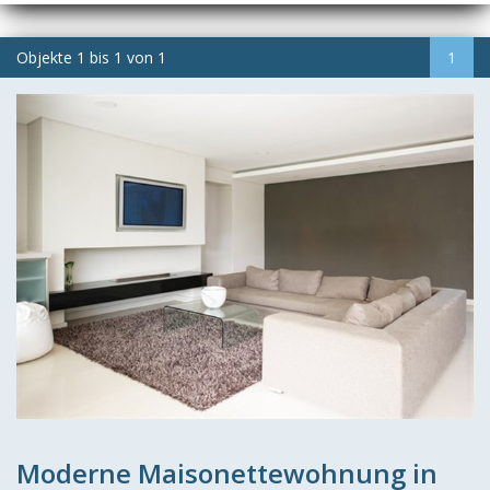
Objekte
1
bis
1
von
1
1
Moderne Maisonettewohnung in