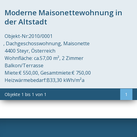
Moderne Maisonettewohnung in
der Altstadt
Objekt-Nr:
2010/0001
Dachgeschosswohnung, Maisonette
4400 Steyr
Österreich
Wohnfläche:
ca.57,00 m²
2 Zimmer
Balkon/Terrasse
Miete:
€ 550,00
Gesamtmiete:
€ 750,00
Heizwärmebedarf:
B
33,30 kWh/m²a
Objekte
1
bis
1
von
1
1