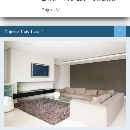
Objekt-Nr
Objekte
1
bis
1
von
1
1