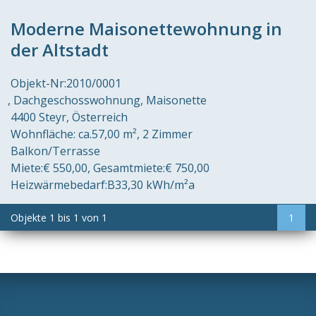
Moderne Maisonettewohnung in
der Altstadt
Objekt-Nr:
2010/0001
Dachgeschosswohnung, Maisonette
4400 Steyr
Österreich
Wohnfläche:
ca.57,00 m²
2 Zimmer
Balkon/Terrasse
Miete:
€ 550,00
Gesamtmiete:
€ 750,00
Heizwärmebedarf:
B
33,30 kWh/m²a
Objekte
1
bis
1
von
1
1