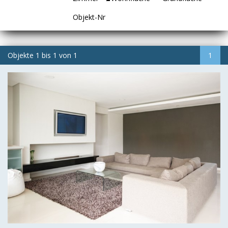
Objekt-Nr
Objekte
1
bis
1
von
1
1