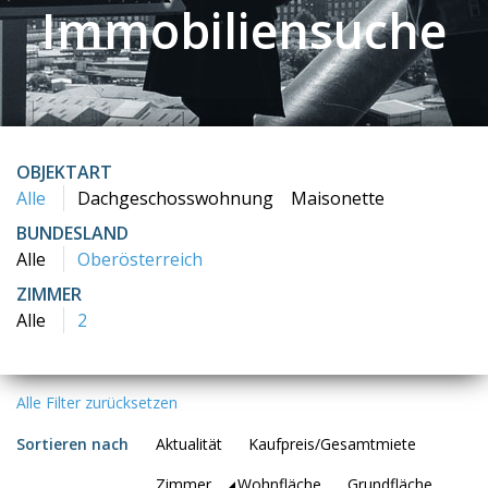
Immobiliensuche
OBJEKTART
Alle
Dachgeschosswohnung
Maisonette
BUNDESLAND
Alle
Oberösterreich
ZIMMER
Alle
2
Alle Filter zurücksetzen
Sortieren nach
Aktualität
Kaufpreis/Gesamtmiete
Zimmer
Wohnfläche
Grundfläche