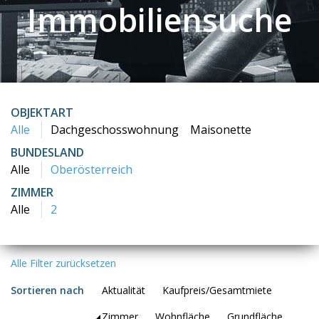
Immobiliensuche
OBJEKTART
Alle
Dachgeschosswohnung
Maisonette
BUNDESLAND
Alle
Oberösterreich
ZIMMER
Alle
2
Alle Filter zurücksetzen
Sortieren nach
Aktualität
Kaufpreis/Gesamtmiete
Zimmer
Wohnfläche
Grundfläche