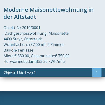
Moderne Maisonettewohnung in
der Altstadt
Objekt-Nr:
2010/0001
Dachgeschosswohnung, Maisonette
4400 Steyr
Österreich
Wohnfläche:
ca.57,00 m²
2 Zimmer
Balkon/Terrasse
Miete:
€ 550,00
Gesamtmiete:
€ 750,00
Heizwärmebedarf:
B
33,30 kWh/m²a
Objekte
1
bis
1
von
1
1