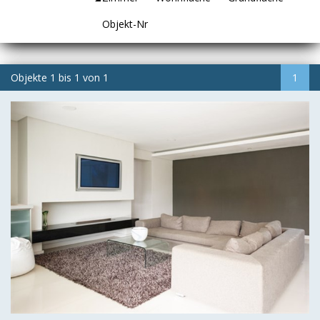
Objekt-Nr
Objekte
1
bis
1
von
1
1