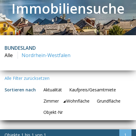
Immobiliensuche
BUNDESLAND
Alle
Nordrhein-Westfalen
Alle Filter zurücksetzen
Sortieren nach
Aktualität
Kaufpreis/Gesamtmiete
Zimmer
Wohnfläche
Grundfläche
Objekt-Nr
Objekte
1
bis
1
von
1
1