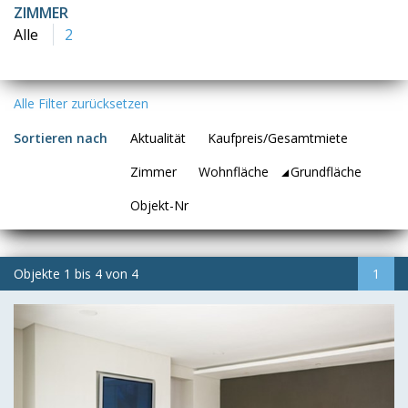
ZIMMER
Alle
2
Alle Filter zurücksetzen
Sortieren nach
Aktualität
Kaufpreis/Gesamtmiete
Zimmer
Wohnfläche
Grundfläche
Objekt-Nr
Objekte
1
bis
4
von
4
1