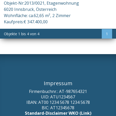
Objekt-Nr:
2013/0021
Etagenwohnung
6020 Innsbruck
Österreich
Wohnfläche:
ca.62,65 m²
2 Zimmer
Kaufpreis:
€ 347.400,00
Objekte
1
bis
4
von
4
1
Impressum
Firmenbuchnr.: AT-987654321
UID: ATU1234567
IBAN: AT00 1234 5678 1234 5678
BIC: AT12345678
Standard-Disclaimer WKO (Link)