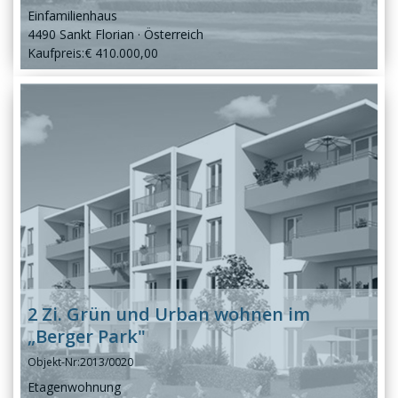
Einfamilienhaus
4490 Sankt Florian
Österreich
Kaufpreis:
€ 410.000,00
2 Zi. Grün und Urban wohnen im
„Berger Park"
Objekt-Nr:
2013/0020
Etagenwohnung