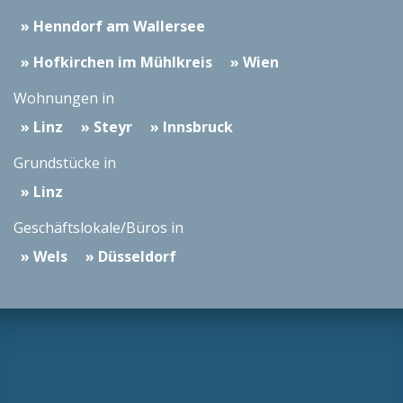
Henndorf am Wallersee
Hofkirchen im Mühlkreis
Wien
Wohnungen in
Linz
Steyr
Innsbruck
Grundstücke in
Linz
Geschäftslokale/Büros in
Wels
Düsseldorf